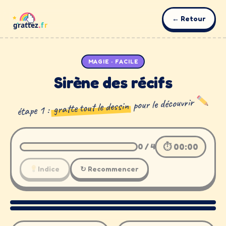
← Retour
MAGIE · FACILE
Sirène des récifs
pour le découvrir
gratte tout le dessin
étape 1 :
0
/
4
⏱
00:00
Indice
↻ Recommencer